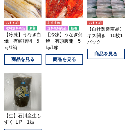
送料無料商品
送料無料商品
【自社製造商品】
【冷凍】うなぎ白
【冷凍】うなぎ蒲
キス開き 10枚1
焼 有頭腹開 5
焼 有頭腹開 5
パック
㎏/1箱
㎏/1箱
【生】石川産生も
ずく １P 1㎏