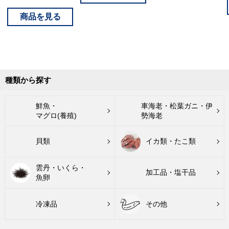
種類から探す
鮮魚・
車海老・松葉ガニ・伊
マグロ(養殖)
勢海老
貝類
イカ類・たこ類
雲丹・いくら・
加工品・塩干品
魚卵
冷凍品
その他