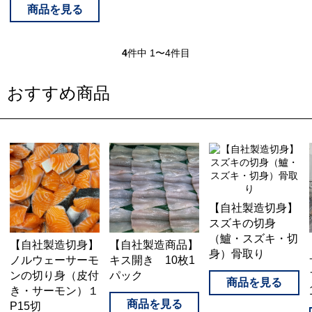
4
件中 1〜4件目
おすすめ商品
【自社製造切身】
スズキの切身
（鱸・スズキ・切
【自社製造商品】
【自社製造切身】
身）骨取り
キス開き 10枚1
ノルウェーサーモ
パック
ンの切り身（皮付
き・サーモン）１
P15切