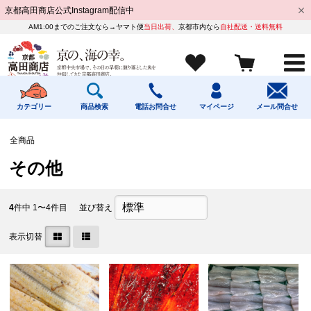
京都高田商店公式Instagram配信中
AM1:00までのご注文なら→ヤマト便
当日出荷、
京都市内なら
自社配送・送料無料
カテゴリー
商品検索
電話お問合せ
マイページ
メール問合せ
全商品
その他
4
件中 1〜4件目
並び替え
表示切替