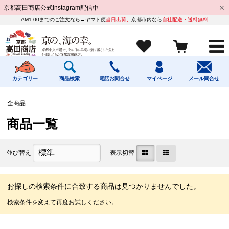
京都高田商店公式Instagram配信中
AM1:00までのご注文なら→ヤマト便
当日出荷、
京都市内なら
自社配送・送料無料
カテゴリー
商品検索
電話お問合せ
マイページ
メール問合せ
全商品
商品一覧
並び替え
表示切替
お探しの検索条件に合致する商品は見つかりませんでした。