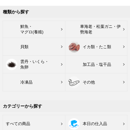
種類から探す
鮮魚・
車海老・松葉ガニ・伊
マグロ(養殖)
勢海老
貝類
イカ類・たこ類
雲丹・いくら・
加工品・塩干品
魚卵
冷凍品
その他
カテゴリーから探す
すべての商品
本日の仕入品