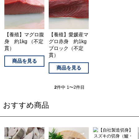
【養殖】マグロ腹
【養殖】愛媛産マ
身 約1kg （不定
グロ赤身 約1kg
貫）
ブロック（不定
貫）
2
件中 1〜2件目
おすすめ商品