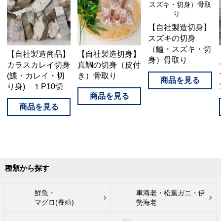
【自社製造切身】
スズキの切身
（鱸・スズキ・切
【自社製造商品】
【自社製造切身】
身）骨取り
カラスカレイ切身
真鯛の切身（皮付
(鰈・カレイ・切
き）骨取り
り身) １P10切
種類から探す
鮮魚・
車海老・松葉ガニ・伊
マグロ(養殖)
勢海老