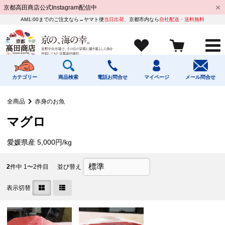
京都高田商店公式Instagram配信中
AM1:00までのご注文なら→ヤマト便
当日出荷、
京都市内なら
自社配送・送料無料
カテゴリー
商品検索
電話お問合せ
マイページ
メール問合せ
全商品
赤身のお魚
マグロ
愛媛県産 5,000円/kg
2
件中 1〜2件目
並び替え
表示切替