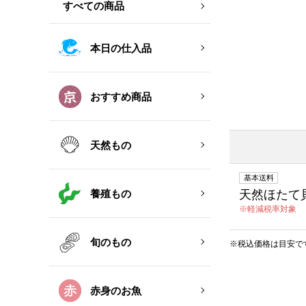
すべての商品
本日の仕入品
おすすめ商品
天然もの
基本送料
養殖もの
天然ほたて
軽減税率対象
旬のもの
※税込価格は目安で
赤身のお魚