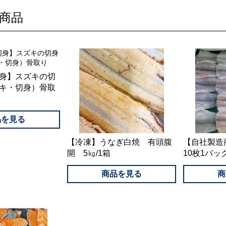
商品
身】スズキの切
キ・切身）骨取
【冷凍】うなぎ白焼 有頭腹
【自社製
開 5㎏/1箱
10枚1パ