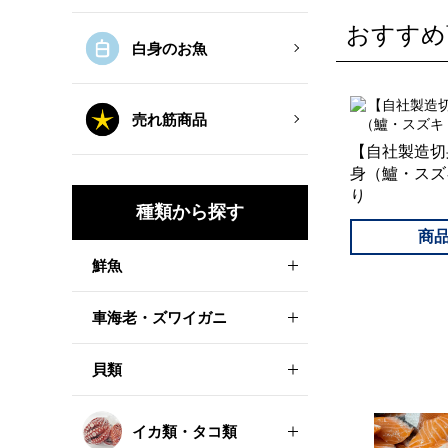
おすすめ
白身のお魚
売れ筋商品
【自社製造切
身（鱸・スズ
り
種類から探す
鮮魚
車海老・ズワイガニ
貝類
イカ類・タコ類