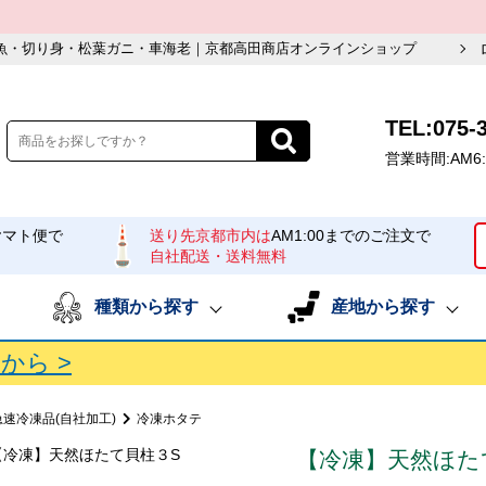
魚・切り身・松葉ガニ・車海老｜京都高田商店オンラインショップ
TEL:075-
営業時間:AM6:
ヤマト便で
送り先京都市内は
AM1:00までのご注文で
自社配送・送料無料
種類から探す
産地から探す
から >
速冷凍品(自社加工)
冷凍ホタテ
【冷凍】天然ほた