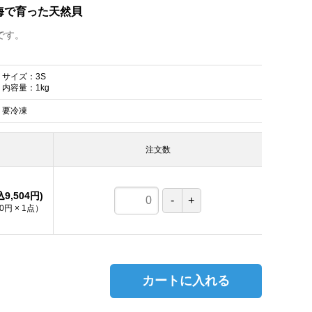
海で育った天然貝
です。
サイズ：3S
内容量：1kg
要冷凍
注文数
込9,504円)
00円
×
1
点
）
。
カートに入れる