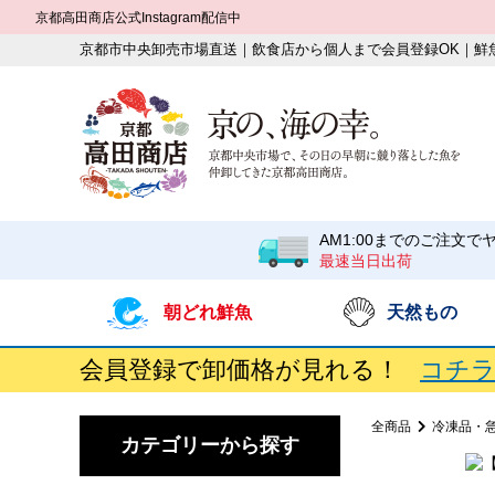
京都高田商店公式Instagram配信中
京都市中央卸売市場直送｜飲食店から個人まで会員登録OK｜鮮
AM1:00までのご注文で
最速当日出荷
朝どれ鮮魚
天然もの
会員登録で卸価格が見れる！
コチラ
全商品
冷凍品・急
カテゴリーから探す