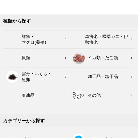
種類から探す
鮮魚・
車海老・松葉ガニ・伊
マグロ(養殖)
勢海老
貝類
イカ類・たこ類
雲丹・いくら・
加工品・塩干品
魚卵
冷凍品
その他
カテゴリーから探す