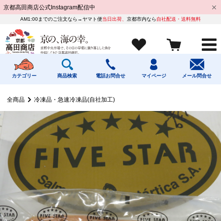
京都高田商店公式Instagram配信中
AM1:00までのご注文なら→ヤマト便
当日出荷、
京都市内なら
自社配送・送料無料
カテゴリー
商品検索
電話お問合せ
マイページ
メール問合せ
全商品
冷凍品・急速冷凍品(自社加工)