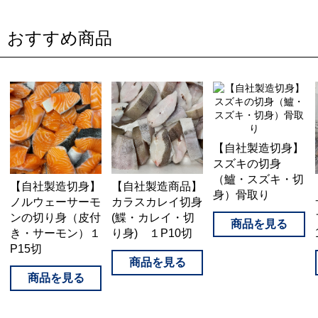
おすすめ商品
【自社製造切身】
スズキの切身
（鱸・スズキ・切
【自社製造切身】
【自社製造商品】
身）骨取り
ノルウェーサーモ
カラスカレイ切身
ンの切り身（皮付
(鰈・カレイ・切
き・サーモン）１
り身) １P10切
P15切