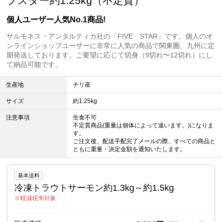
ブスター約1.25kg（不定貫）
個人ユーザー人気No.1商品!
サルモネス・アンタルティカ社の「FIVE STAR」です。個人のオ
ンラインショップユーザーに非常に人気の商品で関東圏、九州に定
期発送しております。ご要望に応じて切身（9切れ〜12切れ）にし
て納品可能です。
生産地
チリ産
サイズ
約1.25kg
注意事項
生食不可
不定貫商品(重量は個体によって違います。)になりま
す。
ご注文後、配送手配完了メールの際、すべての商品と
ともに重量・決定金額を通知いたします。
基本送料
冷凍トラウトサーモン約1.3kg～約1.5kg
軽減税率対象