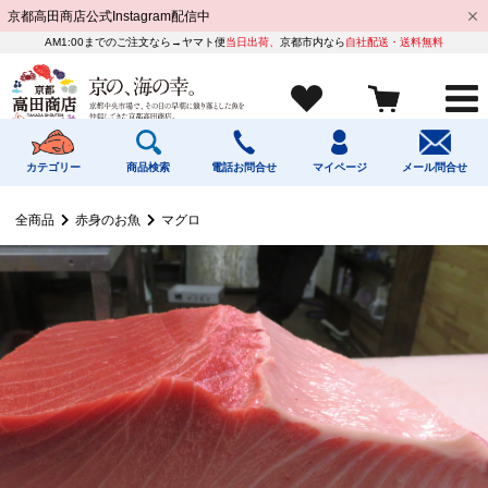
京都高田商店公式Instagram配信中
AM1:00までのご注文なら→ヤマト便
当日出荷、
京都市内なら
自社配送・送料無料
カテゴリー
商品検索
電話お問合せ
マイページ
メール問合せ
全商品
赤身のお魚
マグロ