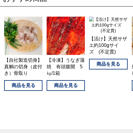
【活け】天然サザ
エ約100gサイ
ズ (不定貫)
【自社製造切身】
【冷凍】うなぎ蒲
真鯛の切身（皮付
焼 有頭腹開 5
き）骨取り
㎏/1箱