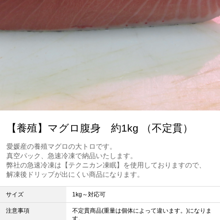
【養殖】マグロ腹身 約1kg （不定貫）
愛媛産の養殖マグロの大トロです。
真空パック、急速冷凍で納品いたします。
弊社の急速冷凍は【テクニカン凍眠】を使用しておりますので、
解凍後ドリップが出にくい商品になります。
サイズ
1kg～対応可
注意事項
不定貫商品(重量は個体によって違います。)になりま
す。