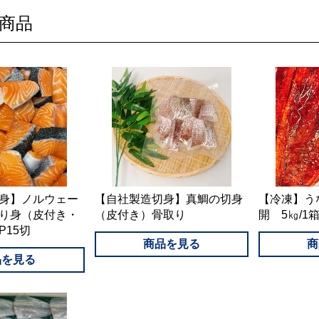
商品
身】ノルウェー
【自社製造切身】真鯛の切身
【冷凍】う
り身（皮付き・
（皮付き）骨取り
開 5㎏/1
P15切