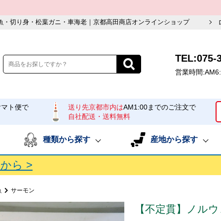
魚・切り身・松葉ガニ・車海老｜京都高田商店オンラインショップ
TEL:075-
営業時間:AM6:
ヤマト便で
送り先京都市内は
AM1:00までのご注文で
自社配送・送料無料
種類から探す
産地から探す
から >
魚
サーモン
【不定貫】ノルウ