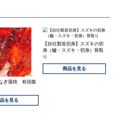
【自社製造切身】スズキの切
身（鱸・スズキ・切身）骨取
り
なぎ蒲焼 有頭腹
箱