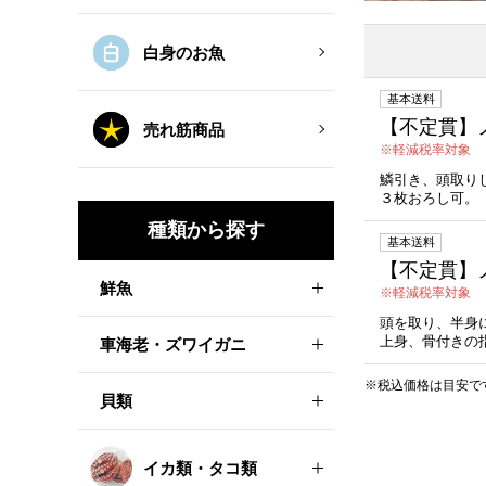
白身のお魚
基本送料
【不定貫】
売れ筋商品
軽減税率対象
鱗引き、頭取り
３枚おろし可。
種類から探す
基本送料
【不定貫】ノ
鮮魚
軽減税率対象
頭を取り、半身
上身、骨付きの
車海老・ズワイガニ
※税込価格は目安で
貝類
イカ類・タコ類