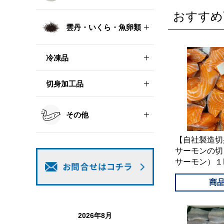
おすすめ
雲丹・いくら・魚卵類
冷凍品
切身加工品
その他
【自社製造切
サーモンの切
サーモン）１
2026年8月