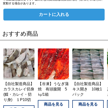
変動する場合があります。
カートに入れる
おすすめ商品
【自社製造商品】
【自社製造商品】
【冷凍】うなぎ蒲
キス開き 10枚1
カラスカレイ切身
焼 有頭腹開 5
パック
(鰈・カレイ・切
㎏/1箱
り身) １P10切