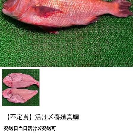
【不定貫】活け〆養殖真鯛
発送日当日活け〆発送可