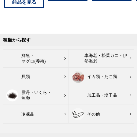
種類から探す
鮮魚・
車海老・松葉ガニ・伊
マグロ(養殖)
勢海老
貝類
イカ類・たこ類
雲丹・いくら・
加工品・塩干品
魚卵
冷凍品
その他