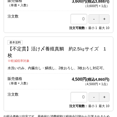
販売価格
3,600円
(税込3,888円)
（単価 × 入数）
（
3,600円
×
1
点
）
注文数
注文可能数
最小
1
最大
10
基本送料
【不定貫】活け〆養殖真鯛 約2.5㎏サイズ 1
枚
軽減税率対象
水洗いのみ、内臓出し・鱗残し、2枚おろし、3枚おろし対応可。
販売価格
4,500円
(税込4,860円)
（単価 × 入数）
（
4,500円
×
1
点
）
注文数
注文可能数
最小
1
最大
10
※税込価格は目安です。最終的な消費税額は税抜合計額から計算されるため、