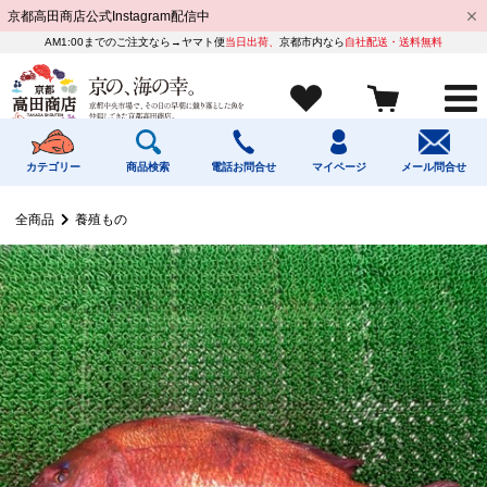
京都高田商店公式Instagram配信中
AM1:00までのご注文なら→ヤマト便
当日出荷、
京都市内なら
自社配送・送料無料
カテゴリー
商品検索
電話お問合せ
マイページ
メール問合せ
全商品
養殖もの