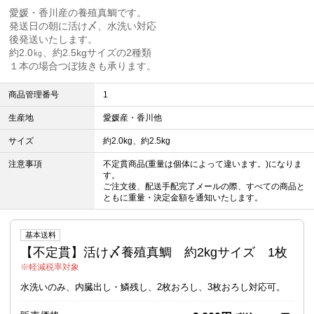
愛媛・香川産の養殖真鯛です。
発送日の朝に活け〆、水洗い対応
後発送いたします。
約2.0㎏、約2.5kgサイズの2種類
１本の場合つぼ抜きも承ります。
商品管理番号
1
生産地
愛媛産・香川他
サイズ
約2.0kg、約2.5kg
注意事項
不定貫商品(重量は個体によって違います。)になりま
す。
ご注文後、配送手配完了メールの際、すべての商品と
ともに重量・決定金額を通知いたします。
基本送料
【不定貫】活け〆養殖真鯛 約2kgサイズ 1枚
軽減税率対象
水洗いのみ、内臓出し・鱗残し、2枚おろし、3枚おろし対応可。